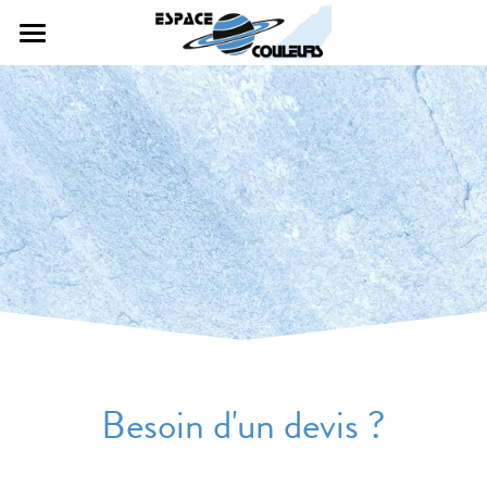
Accueil
Nos services
Devis
Les sols
Les murs
Contact
Les plafonds
Les façades extérieurs
Besoin d'un devis ?